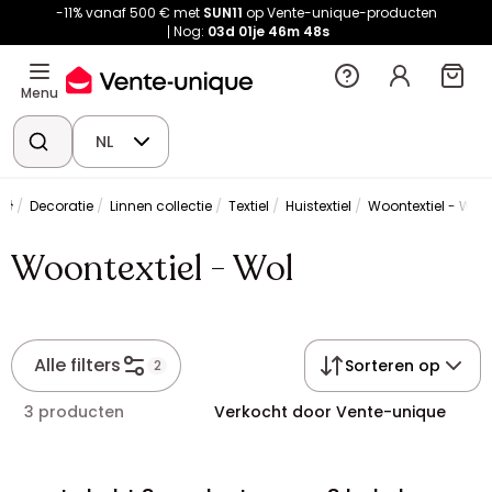
-11% vanaf 500 € met
SUN11
op Vente-unique-producten
Nog:
03d
01je
46m
47s
Menu
NL
Decoratie
Linnen collectie
Textiel
Huistextiel
Woontextiel - Wol
Woontextiel - Wol
Alle filters
Sorteren op
2
3 producten
Verkocht door Vente-unique