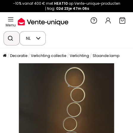
-10% vanaf 400 € met
HEAT10
op Vente-unique-producten
Nog:
02d
23je
47m
05s
Menu
NL
Decoratie
Verlichting collectie
Verlichting
Staande lamp