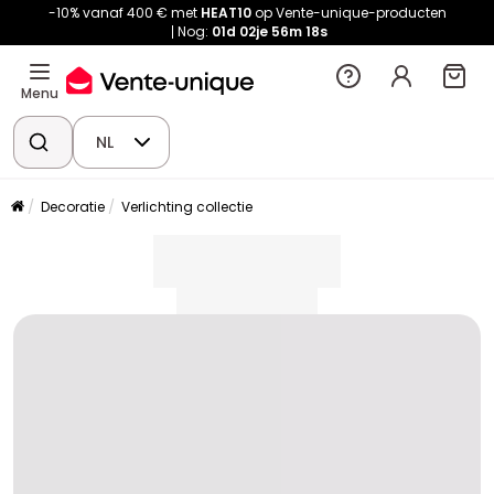
-10% vanaf 400 € met
HEAT10
op Vente-unique-producten
Nog:
01d
02je
56m
18s
Menu
NL
Decoratie
Verlichting collectie
placeholder
placeholder