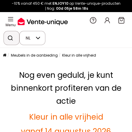
-10% vanaf 450 € met
ENJOY10
op Vente-unique-producten
Nog:
00d
05je
58m
17s
Menu
NL
Meubels in de aanbieding
Kleur in alle vrijheid
Nog even geduld, je kunt
binnenkort profiteren van de
actie
Kleur in alle vrijheid
vanaf 14 augustus 2026