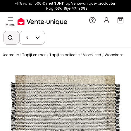
-11% vanaf 500 € met
SUN11
op Vente-unique-producten
Nog:
03d
15je
47m
38s
Menu
NL
Decoratie
Tapijt en mat
Tapijten collectie
Vloerkleed
Woonkamertap