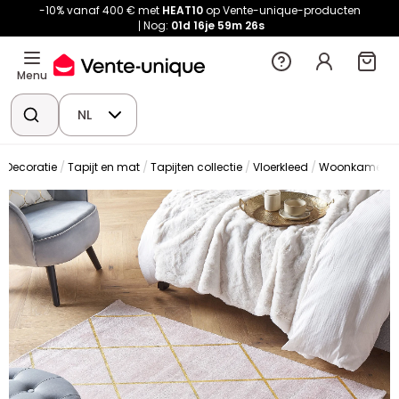
-10% vanaf 400 € met
HEAT10
op Vente-unique-producten
Nog:
01d
16je
59m
25s
Menu
NL
Decoratie
Tapijt en mat
Tapijten collectie
Vloerkleed
Woonkamertap