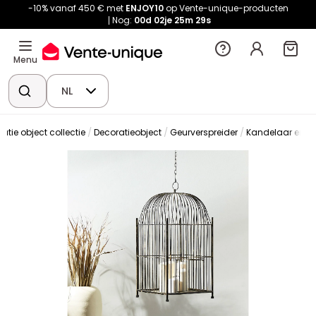
-10% vanaf 450 € met
ENJOY10
op Vente-unique-producten
Nog:
00d
02je
25m
29s
Menu
NL
atie object collectie
Decoratieobject
Geurverspreider
Kandelaar en k