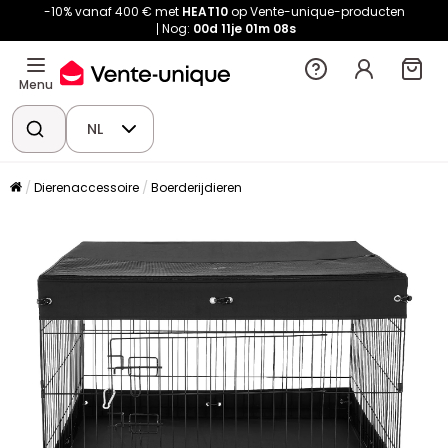
-10% vanaf 400 € met
HEAT10
op Vente-unique-producten
Nog:
00d
11je
01m
08s
Menu
NL
Dierenaccessoire
Boerderijdieren