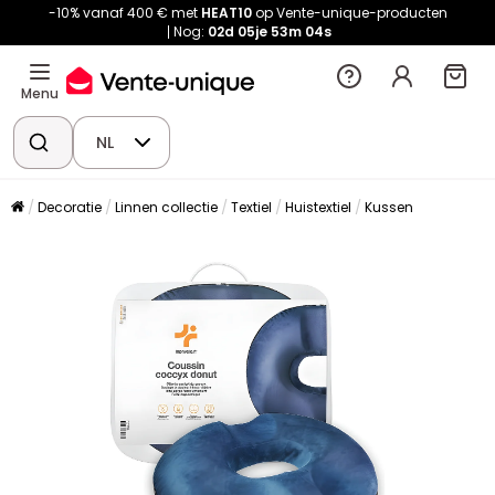
-10% vanaf 400 € met
HEAT10
op Vente-unique-producten
Nog:
02d
05je
53m
04s
Menu
NL
Decoratie
Linnen collectie
Textiel
Huistextiel
Kussen