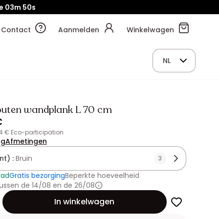
e
03m
48s
Contact
Aanmelden
Winkelwagen
NL
outen wandplank L 70 cm
€
24 € Eco-participation
ng
Afmetingen
nt) :
Bruin
3
aad
Gratis bezorging
Beperkte hoeveelheid
ussen de 14/08 en de 26/08
id
In winkelwagen