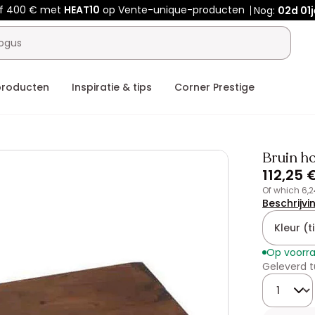
af 400 € met
HEAT10
op Vente-unique-producten
Nog:
02d
01j
producten
Inspiratie & tips
Corner Prestige
Bruin h
112,25 
of which 6,
Beschrijvi
Kleur (ti
Op voorr
Geleverd t
Hoeveelhe