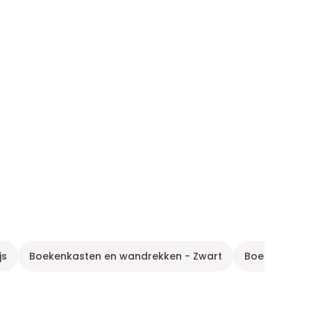
js
Boekenkasten en wandrekken - Zwart
Boekenkast e