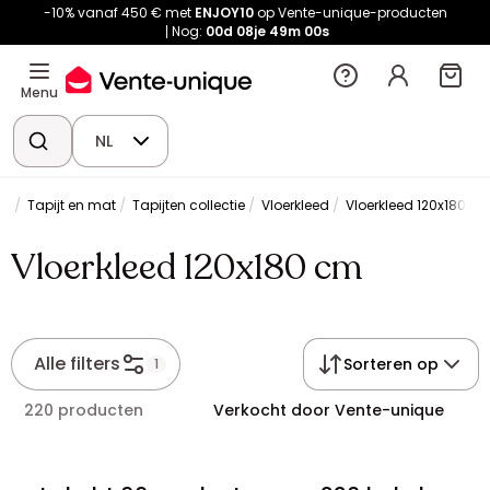
-10% vanaf 450 € met
ENJOY10
op Vente-unique-producten
Nog:
00d
08je
48m
59s
Menu
NL
ie
Tapijt en mat
Tapijten collectie
Vloerkleed
Vloerkleed 120x180 c
Vloerkleed 120x180 cm
Alle filters
Sorteren op
1
220 producten
Verkocht door Vente-unique