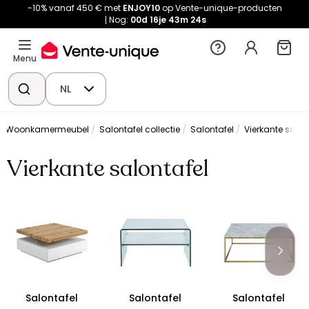
-10% vanaf 450 € met
ENJOY10
op Vente-unique-producten
Nog:
00d
16je
43m
24s
Menu
NL
Woonkamermeubel
Salontafel collectie
Salontafel
Vierkante salon
Vierkante salontafel
Salontafel
Salontafel
Salontafel