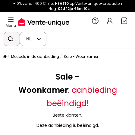
-10% vanaf 400 € met
HEAT10
op Vente-unique-producten
Nog:
02d
12je
46m
10s
Menu
NL
Meubels in de aanbieding
Sale - Woonkamer
Sale -
Woonkamer
:
aanbieding
beëindigd!
Beste klanten,
Deze aanbieding is beëindigd.