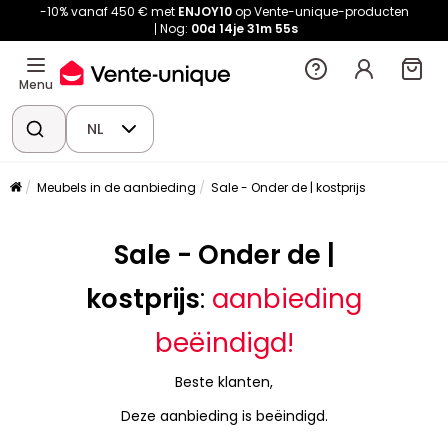
-10% vanaf 450 € met
ENJOY10
op Vente-unique-producten
Nog:
00d
14je
31m
55s
Menu
NL
Meubels in de aanbieding
Sale - Onder de | kostprijs
Sale - Onder de |
kostprijs
:
aanbieding
beëindigd!
Beste klanten,
Deze aanbieding is beëindigd.