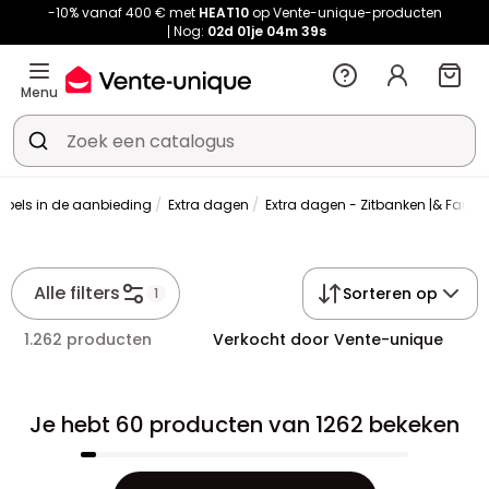
-10% vanaf 400 € met
HEAT10
op Vente-unique-producten
Nog:
02d
01je
04m
39s
Menu
bels in de aanbieding
Extra dagen
Extra dagen - Zitbanken |& Fauteu
Alle filters
Sorteren op
1
1.262 producten
Verkocht door Vente-unique
Je hebt 60 producten van 1262 bekeken